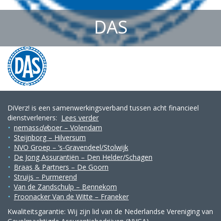
DAS
DiVerz! is een samenwerkingsverband tussen acht financieel
dienstverleners:
Lees verder
nemass
de
boer – Volendam
Steijnborg – Hilversum
NVO Groep – ’s-Gravendeel/Stolwijk
De Jong Assurantiën – Den Helder/Schagen
Braas & Partners – De Goorn
Struijs – Purmerend
Van de Zandschulp – Bennekom
Froonacker Van de Witte – Franeker
Kwaliteitsgarantie: Wij zijn lid van de Nederlandse Vereniging van