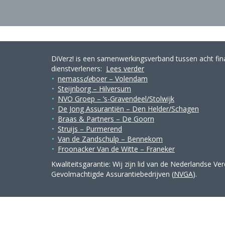
DiVerz! is een samenwerkingsverband tussen acht fin
dienstverleners:
Lees verder
nemass
de
boer – Volendam
Steijnborg – Hilversum
NVO Groep – ’s-Gravendeel/Stolwijk
De Jong Assurantiën – Den Helder/Schagen
Braas & Partners – De Goorn
Struijs – Purmerend
Van de Zandschulp – Bennekom
Froonacker Van de Witte – Franeker
Kwaliteitsgarantie: Wij zijn lid van de Nederlandse Ve
Gevolmachtigde Assurantiebedrijven (
NVGA
).