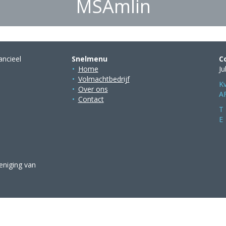
MSAmlin
ancieel
Snelmenu
C
Home
J
Volmachtbedrijf
K
Over ons
A
Contact
T
E
reniging van