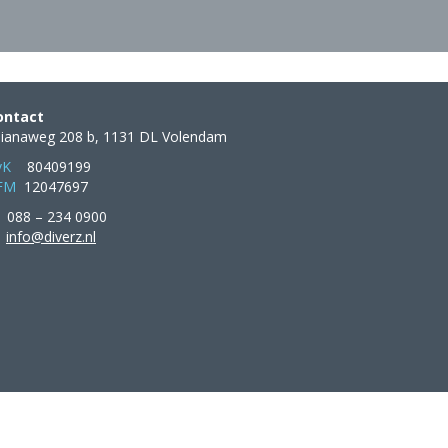
ontact
ulianaweg 208 b, 1131 DL Volendam
vK
80409199
FM
12047697
088 – 234 0900
info@diverz.nl