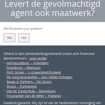
Levert de gevolmachtigd
agent ook maatwerk?
Did this answer your question?
Yes
No
DiVerz! is een samenwerkingsverband tussen acht financieel
dienstverleners:
Lees verder
nemass
de
boer – Volendam
Steijnborg – Hilversum
NVO Groep – ’s-Gravendeel/Stolwijk
De Jong Assurantiën – Den Helder/Schagen
Braas & Partners – De Goorn
Struijs – Purmerend
Van de Zandschulp – Bennekom
Froonacker Van de Witte – Franeker
Kwaliteitsgarantie: Wij zijn lid van de Nederlandse Vereniging van