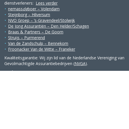
dienstverleners:
Lees verder
nemass
de
boer – Volendam
Steijnborg – Hilversum
NVO Groep – ’s-Gravendeel/Stolwijk
De Jong Assurantiën – Den Helder/Schagen
Braas & Partners – De Goorn
Struijs – Purmerend
Van de Zandschulp – Bennekom
Froonacker Van de Witte – Franeker
Kwaliteitsgarantie: Wij zijn lid van de Nederlandse Vereniging van
Gevolmachtigde Assurantiebedrijven (
NVGA
).
Snelmenu
Home
Volmachtbedrijf
Over ons
Contact
Contact
Julianaweg 208 b, 1131 DL Volendam
KvK
80409199
AFM
12047697