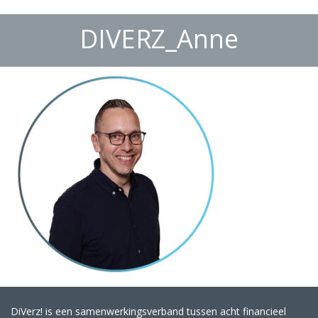
DIVERZ_Anne
DiVerz! is een samenwerkingsverband tussen acht financieel