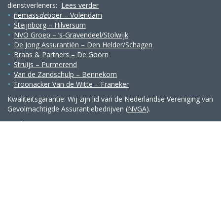
dienstverleners:
Lees verder
nemass
de
boer – Volendam
Steijnborg – Hilversum
NVO Groep – ’s-Gravendeel/Stolwijk
De Jong Assurantiën – Den Helder/Schagen
Braas & Partners – De Goorn
Struijs – Purmerend
Van de Zandschulp – Bennekom
Froonacker Van de Witte – Franeker
Kwaliteitsgarantie: Wij zijn lid van de Nederlandse Vereniging van
Gevolmachtigde Assurantiebedrijven (
NVGA
).
Snelmenu
Home
Volmachtbedrijf
Over ons
Contact
Contact
Julianaweg 208 b, 1131 DL Volendam
KvK
80409199
AFM
12047697