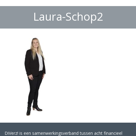
Laura-Schop2
DiVerz! is een samenwerkingsverband tussen acht financieel